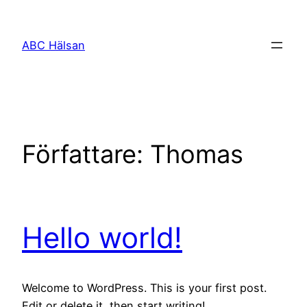
Hoppa
till
ABC Hälsan
innehåll
Författare:
Thomas
Hello world!
Welcome to WordPress. This is your first post.
Edit or delete it, then start writing!